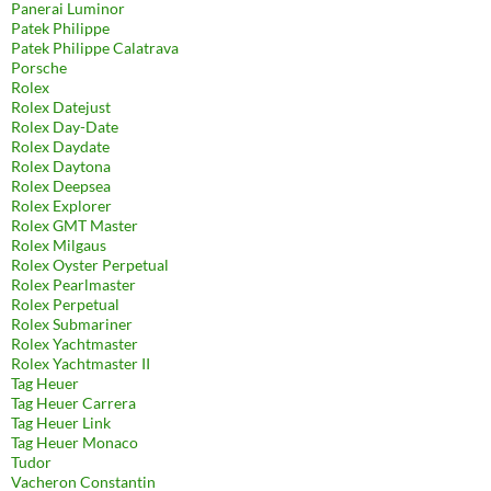
Panerai Luminor
Patek Philippe
Patek Philippe Calatrava
Porsche
Rolex
Rolex Datejust
Rolex Day-Date
Rolex Daydate
Rolex Daytona
Rolex Deepsea
Rolex Explorer
Rolex GMT Master
Rolex Milgaus
Rolex Oyster Perpetual
Rolex Pearlmaster
Rolex Perpetual
Rolex Submariner
Rolex Yachtmaster
Rolex Yachtmaster II
Tag Heuer
Tag Heuer Carrera
Tag Heuer Link
Tag Heuer Monaco
Tudor
Vacheron Constantin