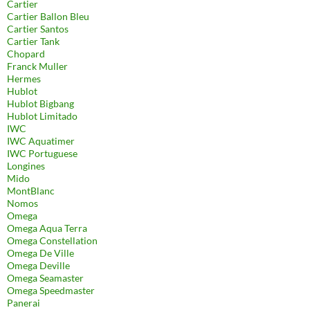
Cartier
Cartier Ballon Bleu
Cartier Santos
Cartier Tank
Chopard
Franck Muller
Hermes
Hublot
Hublot Bigbang
Hublot Limitado
IWC
IWC Aquatimer
IWC Portuguese
Longines
Mido
MontBlanc
Nomos
Omega
Omega Aqua Terra
Omega Constellation
Omega De Ville
Omega Deville
Omega Seamaster
Omega Speedmaster
Panerai