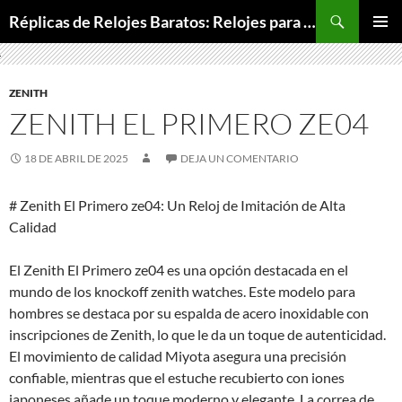
Buscar
Réplicas de Relojes Baratos: Relojes para Todos los Bolsillos, Relojes de Lujo a Precios Bajos
SALTAR
MENÚ
AL
PRINCI
CONTENIDO
ZENITH
ZENITH EL PRIMERO ZE04
18 DE ABRIL DE 2025
DEJA UN COMENTARIO
# Zenith El Primero ze04: Un Reloj de Imitación de Alta
Calidad
El Zenith El Primero ze04 es una opción destacada en el
mundo de los knockoff zenith watches. Este modelo para
hombres se destaca por su espalda de acero inoxidable con
inscripciones de Zenith, lo que le da un toque de autenticidad.
El movimiento de calidad Miyota asegura una precisión
confiable, mientras que el estuche recubierto con iones
japoneses añade un toque moderno y elegante. La correa de