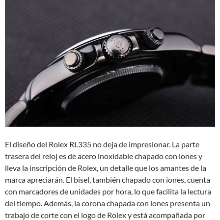
El diseño del Rolex RL335 no deja de impresionar. La parte
trasera del reloj es de acero inoxidable chapado con iones y
lleva la inscripción de Rolex, un detalle que los amantes de la
marca apreciarán. El bisel, también chapado con iones, cuenta
con marcadores de unidades por hora, lo que facilita la lectura
del tiempo. Además, la corona chapada con iones presenta un
trabajo de corte con el logo de Rolex y está acompañada por