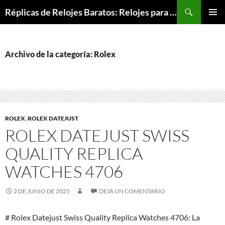
Buscar
Réplicas de Relojes Baratos: Relojes para Todos los Bolsillos, Relojes de Lujo a Precios Bajos
SALTAR
MENÚ
AL
PRINCI
CONTENIDO
Archivo de la categoría: Rolex
ROLEX
,
ROLEX DATEJUST
ROLEX DATEJUST SWISS
QUALITY REPLICA
WATCHES 4706
2 DE JUNIO DE 2025
DEJA UN COMENTARIO
# Rolex Datejust Swiss Quality Replica Watches 4706: La