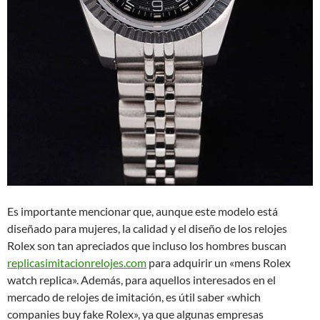
Es importante mencionar que, aunque este modelo está
diseñado para mujeres, la calidad y el diseño de los relojes
Rolex son tan apreciados que incluso los hombres buscan
replicasimitacionrelojes.com
para adquirir un «mens Rolex
watch replica». Además, para aquellos interesados en el
mercado de relojes de imitación, es útil saber «which
companies buy fake Rolex», ya que algunas empresas