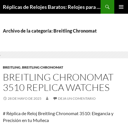
Buscar
Réplicas de Relojes Baratos: Relojes para Todos los Bolsillos, Relojes de Lujo a Precios Bajos
SALTAR
MENÚ
AL
PRINCI
CONTENIDO
Archivo de la categoría: Breitling Chronomat
BREITLING
,
BREITLING CHRONOMAT
BREITLING CHRONOMAT
3510 REPLICA WATCHES
28 DE MAYO DE 2025
DEJA UN COMENTARIO
# Réplica de Reloj Breitling Chronomat 3510: Elegancia y
Precisión en tu Muñeca