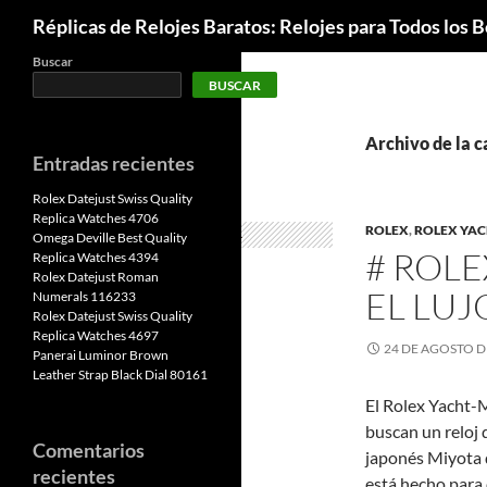
Buscar
Réplicas de Relojes Baratos: Relojes para Todos los Bo
Buscar
BUSCAR
Archivo de la 
Entradas recientes
Rolex Datejust Swiss Quality
Replica Watches 4706
ROLEX
,
ROLEX YA
Omega Deville Best Quality
# ROLE
Replica Watches 4394
Rolex Datejust Roman
EL LUJ
Numerals 116233
Rolex Datejust Swiss Quality
Replica Watches 4697
24 DE AGOSTO D
Panerai Luminor Brown
Leather Strap Black Dial 80161
El Rolex Yacht-M
buscan un reloj 
Comentarios
japonés Miyota d
recientes
está hecho para d