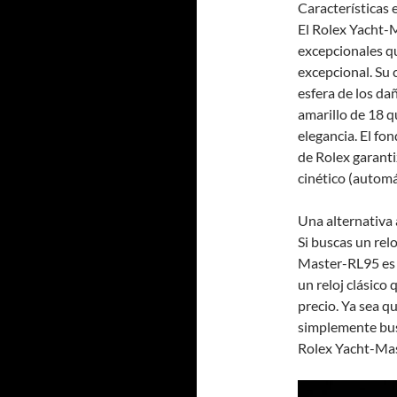
Características 
El Rolex Yacht-
excepcionales q
excepcional. Su c
esfera de los da
amarillo de 18 q
elegancia. El fo
de Rolex garanti
cinético (automá
Una alternativa
Si buscas un relo
Master-RL95 es l
un reloj clásico 
precio. Ya sea q
simplemente busq
Rolex Yacht-Ma