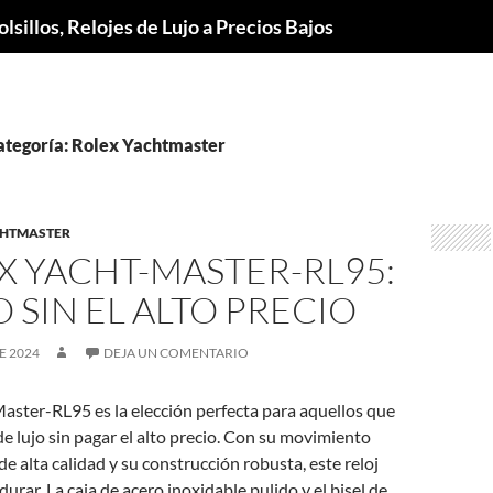
lsillos, Relojes de Lujo a Precios Bajos
categoría: Rolex Yachtmaster
CHTMASTER
X YACHT-MASTER-RL95:
O SIN EL ALTO PRECIO
E 2024
DEJA UN COMENTARIO
aster-RL95 es la elección perfecta para aquellos que
de lujo sin pagar el alto precio. Con su movimiento
e alta calidad y su construcción robusta, este reloj
urar. La caja de acero inoxidable pulido y el bisel de