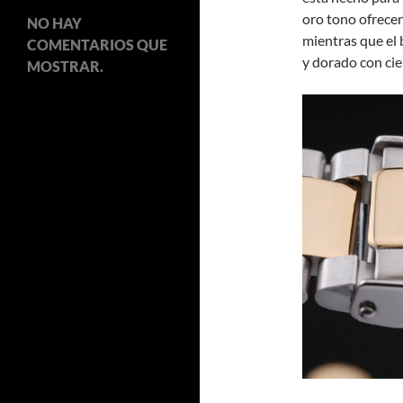
oro tono ofrece
NO HAY
mientras que el 
COMENTARIOS QUE
y dorado con cie
MOSTRAR.