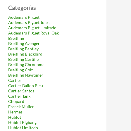
Categorías
Audemars Piguet
Audemars Piguet Jules
Audemars Piguet Limitado
Audemars Piguet Royal Oak
Breitling
Breitling Avenger
Breitling Bentley
Breitling Blackbird
Breitling Certifie
Breitling Chronomat
Breitling Colt
Breitling Navitimer
Cartier
Cartier Ballon Bleu
Cartier Santos
Cartier Tank
Chopard
Franck Muller
Hermes
Hublot
Hublot Bigbang
Hublot Limitado