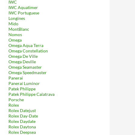
IWC
IWC Aquatimer
IWC Portuguese
Longines
Mido
MontBlanc
Nomos
Omega
Omega Aqua Terra
Omega Constellation
Omega De Ville
Omega Deville
Omega Seamaster
Omega Speedmaster
Panerai
Panerai Luminor
Patek Philippe
Patek Philippe Calatrava
Porsche
Rolex
Rolex Datejust
Rolex Day-Date
Rolex Daydate
Rolex Daytona
Rolex Deepsea