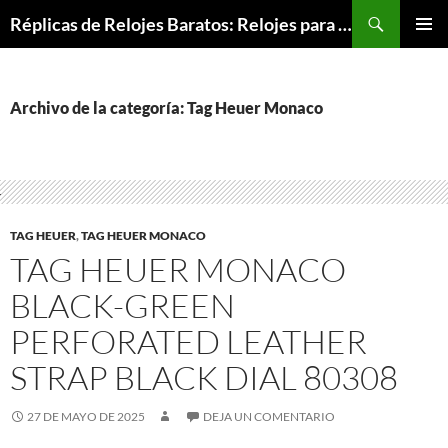
Buscar
Réplicas de Relojes Baratos: Relojes para Todos los Bolsillos, Relojes de Lujo a Precios Bajos
SALTAR
MENÚ
AL
PRINCI
CONTENIDO
Archivo de la categoría: Tag Heuer Monaco
TAG HEUER
,
TAG HEUER MONACO
TAG HEUER MONACO
BLACK-GREEN
PERFORATED LEATHER
STRAP BLACK DIAL 80308
27 DE MAYO DE 2025
DEJA UN COMENTARIO