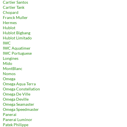
Cartier Santos
Cartier Tank
Chopard
Franck Muller
Hermes
Hublot
Hublot Bigbang
Hublot Limitado
IWC
IWC Aquatimer
IWC Portuguese
Longines
Mido
MontBlanc
Nomos
Omega
Omega Aqua Terra
Omega Constellation
Omega De Ville
Omega Deville
Omega Seamaster
Omega Speedmaster
Panerai
Panerai Luminor
Patek Philippe