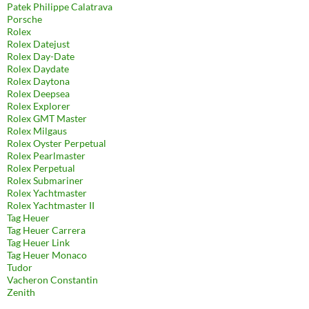
Patek Philippe Calatrava
Porsche
Rolex
Rolex Datejust
Rolex Day-Date
Rolex Daydate
Rolex Daytona
Rolex Deepsea
Rolex Explorer
Rolex GMT Master
Rolex Milgaus
Rolex Oyster Perpetual
Rolex Pearlmaster
Rolex Perpetual
Rolex Submariner
Rolex Yachtmaster
Rolex Yachtmaster II
Tag Heuer
Tag Heuer Carrera
Tag Heuer Link
Tag Heuer Monaco
Tudor
Vacheron Constantin
Zenith