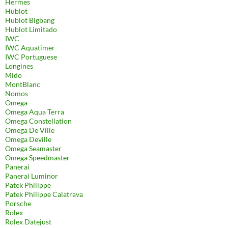
Hermes
Hublot
Hublot Bigbang
Hublot Limitado
IWC
IWC Aquatimer
IWC Portuguese
Longines
Mido
MontBlanc
Nomos
Omega
Omega Aqua Terra
Omega Constellation
Omega De Ville
Omega Deville
Omega Seamaster
Omega Speedmaster
Panerai
Panerai Luminor
Patek Philippe
Patek Philippe Calatrava
Porsche
Rolex
Rolex Datejust