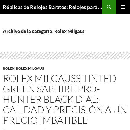
Buscar
Réplicas de Relojes Baratos: Relojes para Todos los Bolsillos, Relojes de Lujo a Precios Bajos
SALTAR
MENÚ
AL
PRINCI
CONTENIDO
Archivo de la categoría: Rolex Milgaus
ROLEX
,
ROLEX MILGAUS
ROLEX MILGAUSS TINTED
GREEN SAPHIRE PRO-
HUNTER BLACK DIAL:
CALIDAD Y PRECISIÓN A UN
PRECIO IMBATIBLE