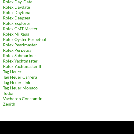
Rolex Day-Date
Rolex Daydate
Rolex Daytona
Rolex Deepsea
Rolex Explorer
Rolex GMT Master
Rolex Milgaus
Rolex Oyster Perpetual
Rolex Pearlmaster
Rolex Perpetual
Rolex Submariner
Rolex Yachtmaster
Rolex Yachtmaster II
Tag Heuer
Tag Heuer Carrera
Tag Heuer Link
Tag Heuer Monaco
Tudor
Vacheron Constantin
Zenith