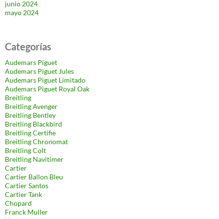
junio 2024
mayo 2024
Categorías
Audemars Piguet
Audemars Piguet Jules
Audemars Piguet Limitado
Audemars Piguet Royal Oak
Breitling
Breitling Avenger
Breitling Bentley
Breitling Blackbird
Breitling Certifie
Breitling Chronomat
Breitling Colt
Breitling Navitimer
Cartier
Cartier Ballon Bleu
Cartier Santos
Cartier Tank
Chopard
Franck Muller