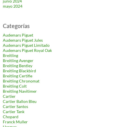
junio 2024
mayo 2024
Categorías
Audemars Piguet
Audemars Piguet Jules
Audemars Piguet Limitado
Audemars Piguet Royal Oak
Breitling
Breitling Avenger
Breitling Bentley
Breitling Blackbird
Breitling Certifie
Breitling Chronomat
Breitling Colt
Breitling Navitimer
Cartier
Cartier Ballon Bleu
Cartier Santos
Cartier Tank
Chopard
Franck Muller
Hermes