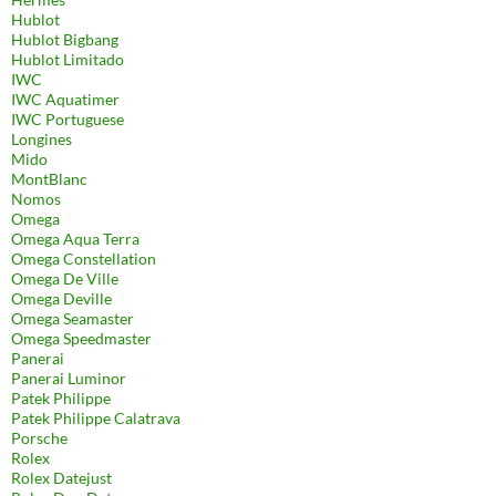
Hublot
Hublot Bigbang
Hublot Limitado
IWC
IWC Aquatimer
IWC Portuguese
Longines
Mido
MontBlanc
Nomos
Omega
Omega Aqua Terra
Omega Constellation
Omega De Ville
Omega Deville
Omega Seamaster
Omega Speedmaster
Panerai
Panerai Luminor
Patek Philippe
Patek Philippe Calatrava
Porsche
Rolex
Rolex Datejust