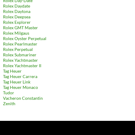
Rolex Day-Date
Rolex Daydate
Rolex Daytona
Rolex Deepsea
Rolex Explorer
Rolex GMT Master
Rolex Milgaus
Rolex Oyster Perpetual
Rolex Pearlmaster
Rolex Perpetual
Rolex Submariner
Rolex Yachtmaster
Rolex Yachtmaster II
Tag Heuer
Tag Heuer Carrera
Tag Heuer Link
Tag Heuer Monaco
Tudor
Vacheron Constantin
Zenith