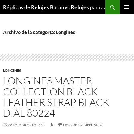
Buscar
Réplicas de Relojes Baratos: Relojes para Todos los Bolsillos, Relojes de Lujo a Precios Bajos
SALTAR
MENÚ
AL
PRINCI
CONTENIDO
Archivo de la categoría: Longines
LONGINES
LONGINES MASTER
COLLECTION BLACK
LEATHER STRAP BLACK
DIAL 80224
28 DE MARZO DE 2025
DEJA UN COMENTARIO