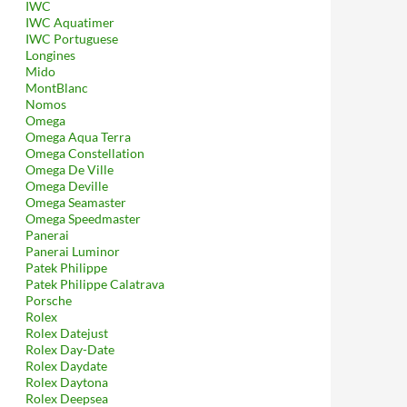
IWC
IWC Aquatimer
IWC Portuguese
Longines
Mido
MontBlanc
Nomos
Omega
Omega Aqua Terra
Omega Constellation
Omega De Ville
Omega Deville
Omega Seamaster
Omega Speedmaster
Panerai
Panerai Luminor
Patek Philippe
Patek Philippe Calatrava
Porsche
Rolex
Rolex Datejust
Rolex Day-Date
Rolex Daydate
Rolex Daytona
Rolex Deepsea