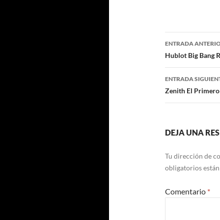
Navegaci
ENTRADA ANTERI
de
Hublot Big Bang 
entradas
ENTRADA SIGUIEN
Zenith El Primero
DEJA UNA RE
Tu dirección de co
obligatorios está
Comentario
*