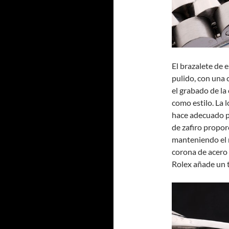
El brazalete de 
pulido, con una 
el grabado de la
como estilo. La 
hace adecuado pa
de zafiro propor
manteniendo el r
corona de acero 
Rolex añade un to