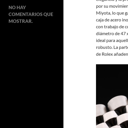
por su movimient
NO HAY
Miyota, lo que g
COMENTARIOS QUE
caja de acero ino
MOSTRAR.
con trabajo de c
diámetro de 47 x
ideal para aquel
robusto. La part
de Rolex añaden 