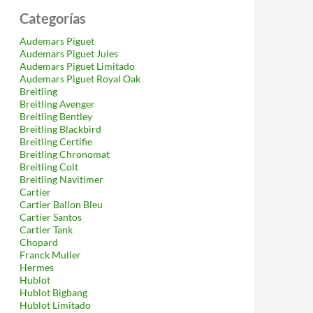
Categorías
Audemars Piguet
Audemars Piguet Jules
Audemars Piguet Limitado
Audemars Piguet Royal Oak
Breitling
Breitling Avenger
Breitling Bentley
Breitling Blackbird
Breitling Certifie
Breitling Chronomat
Breitling Colt
Breitling Navitimer
Cartier
Cartier Ballon Bleu
Cartier Santos
Cartier Tank
Chopard
Franck Muller
Hermes
Hublot
Hublot Bigbang
Hublot Limitado