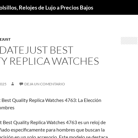
lsillos, Relojes de Lujo a Precios Bajos
EJUST
DATEJUST BEST
TY REPLICA WATCHES
2025
DEJA UN COMENTARIO
 Best Quality Replica Watches 4763: La Elección
Hombres
t Best Quality Replica Watches 4763 es un reloj de
señado específicamente para hombres que buscan la
recisión en un solo accesorio. Este modelo se destaca