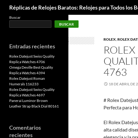
Buscar
Réplicas de Relojes Baratos: Relojes para Todos los Bo
Buscar
BUSCAR
ROLEX
,
ROLEX DAT
Entradas recientes
ROLEX 
Rolex Datejust Swiss Quality
QUALI
Replica Watches 4706
Omega Deville Best Quality
4763
Replica Watches 4394
Rolex Datejust Roman
Numerals 116233
18 DE ABRIL DE 
Rolex Datejust Swiss Quality
Replica Watches 4697
# Rolex Datejust
Panerai Luminor Brown
Leather Strap Black Dial 80161
Perfecta para 
El Rolex Datejus
Comentarios
alta calidad di
recientes
elegancia y la p