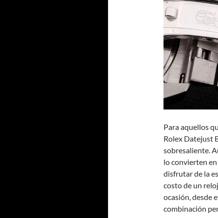
Para aquellos qu
Rolex Datejust 
sobresaliente. A
lo convierten en
disfrutar de la e
costo de un relo
ocasión, desde e
combinación perf