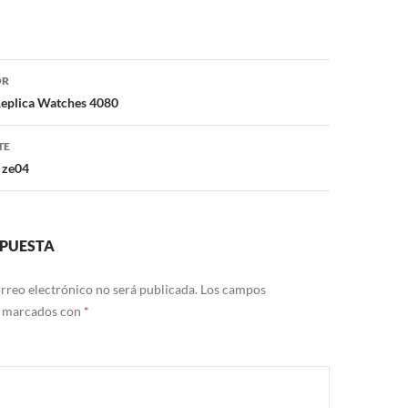
ón
OR
Replica Watches 4080
TE
 ze04
SPUESTA
rreo electrónico no será publicada.
Los campos
n marcados con
*