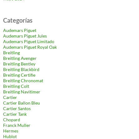
Categorías
Audemars Piguet
Audemars Piguet Jules
Audemars Piguet Limitado
Audemars Piguet Royal Oak
Breitling
Breitling Avenger
Breitling Bentley
Breitling Blackbird
Breitling Certifie
Breitling Chronomat
Breitling Colt
Breitling Navitimer
Cartier
Cartier Ballon Bleu
Cartier Santos
Cartier Tank
Chopard
Franck Muller
Hermes
Hublot