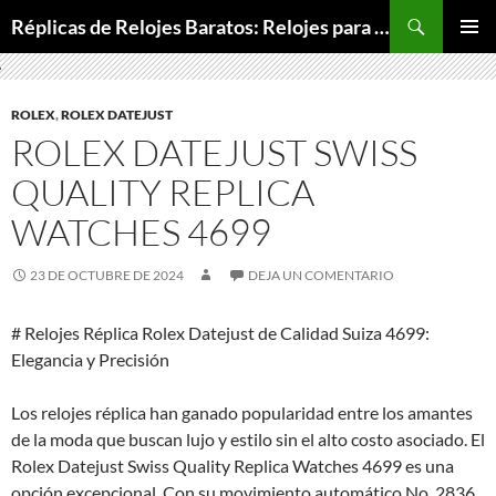
Buscar
Réplicas de Relojes Baratos: Relojes para Todos los Bolsillos, Relojes de Lujo a Precios Bajos
SALTAR
MENÚ
AL
PRINCI
CONTENIDO
ROLEX
,
ROLEX DATEJUST
ROLEX DATEJUST SWISS
QUALITY REPLICA
WATCHES 4699
23 DE OCTUBRE DE 2024
DEJA UN COMENTARIO
# Relojes Réplica Rolex Datejust de Calidad Suiza 4699:
Elegancia y Precisión
Los relojes réplica han ganado popularidad entre los amantes
de la moda que buscan lujo y estilo sin el alto costo asociado. El
Rolex Datejust Swiss Quality Replica Watches 4699 es una
opción excepcional. Con su movimiento automático No. 2836,