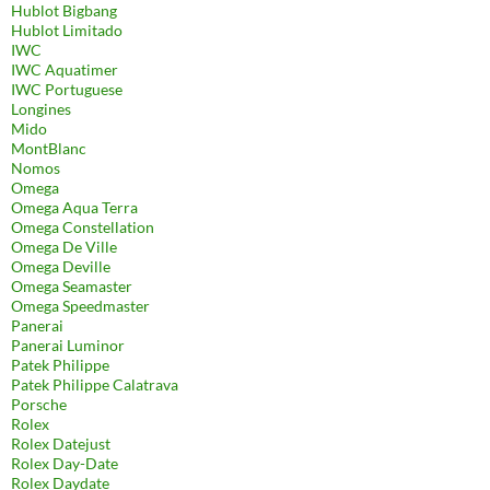
Hublot Bigbang
Hublot Limitado
IWC
IWC Aquatimer
IWC Portuguese
Longines
Mido
MontBlanc
Nomos
Omega
Omega Aqua Terra
Omega Constellation
Omega De Ville
Omega Deville
Omega Seamaster
Omega Speedmaster
Panerai
Panerai Luminor
Patek Philippe
Patek Philippe Calatrava
Porsche
Rolex
Rolex Datejust
Rolex Day-Date
Rolex Daydate