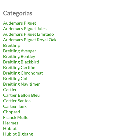
Categorías
Audemars Piguet
Audemars Piguet Jules
Audemars Piguet Limitado
Audemars Piguet Royal Oak
Breitling
Breitling Avenger
Breitling Bentley
Breitling Blackbird
Breitling Certifie
Breitling Chronomat
Breitling Colt
Breitling Navitimer
Cartier
Cartier Ballon Bleu
Cartier Santos
Cartier Tank
Chopard
Franck Muller
Hermes
Hublot
Hublot Bigbang