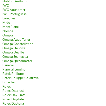
Hublot Limitado
IWC
IWC Aquatimer
IWC Portuguese
Longines
Mido
MontBlanc
Nomos
Omega
Omega Aqua Terra
Omega Constellation
Omega De Ville
Omega Deville
Omega Seamaster
Omega Speedmaster
Panerai
Panerai Luminor
Patek Philippe
Patek Philippe Calatrava
Porsche
Rolex
Rolex Datejust
Rolex Day-Date
Rolex Daydate
Rolex Daytona