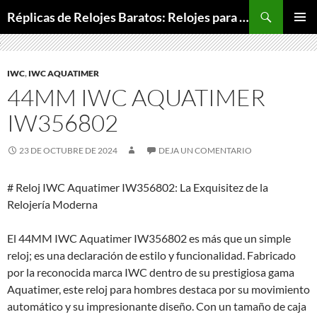
Buscar
Réplicas de Relojes Baratos: Relojes para Todos los Bolsillos, Relojes de Lujo a Precios Bajos
SALTAR
MENÚ
AL
PRINCI
CONTENIDO
IWC
,
IWC AQUATIMER
44MM IWC AQUATIMER
IW356802
23 DE OCTUBRE DE 2024
DEJA UN COMENTARIO
# Reloj IWC Aquatimer IW356802: La Exquisitez de la
Relojería Moderna
El 44MM IWC Aquatimer IW356802 es más que un simple
reloj; es una declaración de estilo y funcionalidad. Fabricado
por la reconocida marca IWC dentro de su prestigiosa gama
Aquatimer, este reloj para hombres destaca por su movimiento
automático y su impresionante diseño. Con un tamaño de caja