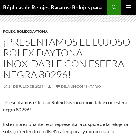
Buscar
Réplicas de Relojes Baratos: Relojes para Todos los Bolsillos, Relojes de Lujo a Precios Bajos
SALTAR
MENÚ
AL
PRINCI
CONTENIDO
ROLEX
,
ROLEX DAYTONA
¡PRESENTAMOS EL LUJOSO
ROLEX DAYTONA
INOXIDABLE CON ESFERA
NEGRA 80296!
14 DE JULIO DE 2024
DEJA UN COMENTARIO
¡Presentamos el lujoso Rolex Daytona inoxidable con esfera
negra 80296!
Este impresionante reloj representa la cúspide de la relojería
suiza, ofreciendo un diseño atemporal y una artesanía