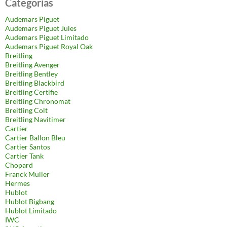
Categorías
Audemars Piguet
Audemars Piguet Jules
Audemars Piguet Limitado
Audemars Piguet Royal Oak
Breitling
Breitling Avenger
Breitling Bentley
Breitling Blackbird
Breitling Certifie
Breitling Chronomat
Breitling Colt
Breitling Navitimer
Cartier
Cartier Ballon Bleu
Cartier Santos
Cartier Tank
Chopard
Franck Muller
Hermes
Hublot
Hublot Bigbang
Hublot Limitado
IWC