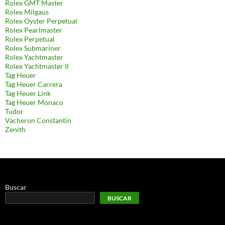
Rolex GMT Master
Rolex Milgaus
Rolex Oyster Perpetual
Rolex Pearlmaster
Rolex Perpetual
Rolex Submariner
Rolex Yachtmaster
Rolex Yachtmaster II
Tag Heuer
Tag Heuer Carrera
Tag Heuer Link
Tag Heuer Monaco
Tudor
Vacheron Constantin
Zenith
Buscar
BUSCAR