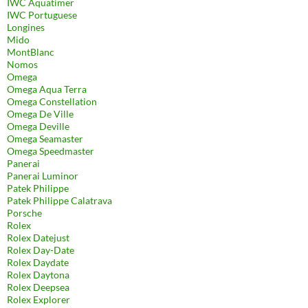
IWC Aquatimer
IWC Portuguese
Longines
Mido
MontBlanc
Nomos
Omega
Omega Aqua Terra
Omega Constellation
Omega De Ville
Omega Deville
Omega Seamaster
Omega Speedmaster
Panerai
Panerai Luminor
Patek Philippe
Patek Philippe Calatrava
Porsche
Rolex
Rolex Datejust
Rolex Day-Date
Rolex Daydate
Rolex Daytona
Rolex Deepsea
Rolex Explorer