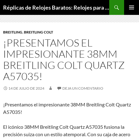
Buscar
Réplicas de Relojes Baratos: Relojes para Todos los Bolsillos, Relojes de Lujo a Precios Bajos
SALTAR
MENÚ
AL
PRINCI
CONTENIDO
BREITLING
,
BREITLING COLT
¡PRESENTAMOS EL
IMPRESIONANTE 38MM
BREITLING COLT QUARTZ
A57035!
14 DE JULIO DE 2024
DEJA UN COMENTARIO
¡Presentamos el impresionante 38MM Breitling Colt Quartz
A57035!
El icónico 38MM Breitling Colt Quartz A57035 fusiona la
precisión suiza con un estilo atemporal. Con su caja de acero