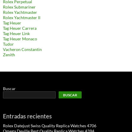
Rolex Perpetual
Rolex Submariner
Rolex Yachtmaster
Rolex Yachtmaster II
Tag Heuer
Tag Heuer Carrera
Tag Heuer Link
Tag Heuer Monaco
Tudor
Vacheron Constantin
Zenith
Buscar
BUSCAR
Entradas recientes
Rolex Datejust Swiss Quality Replica Watches 4706
Omega Deville Best Quality Replica Watches 4394