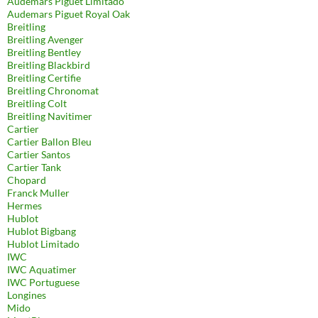
Audemars Piguet Limitado
Audemars Piguet Royal Oak
Breitling
Breitling Avenger
Breitling Bentley
Breitling Blackbird
Breitling Certifie
Breitling Chronomat
Breitling Colt
Breitling Navitimer
Cartier
Cartier Ballon Bleu
Cartier Santos
Cartier Tank
Chopard
Franck Muller
Hermes
Hublot
Hublot Bigbang
Hublot Limitado
IWC
IWC Aquatimer
IWC Portuguese
Longines
Mido