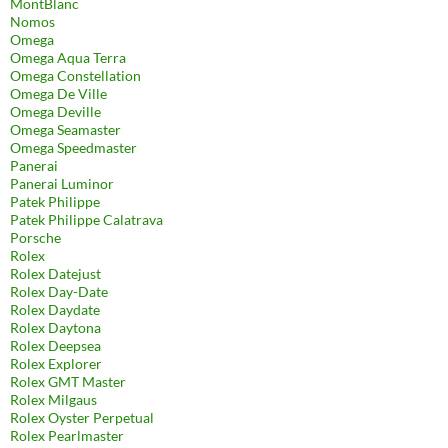
MontBlanc
Nomos
Omega
Omega Aqua Terra
Omega Constellation
Omega De Ville
Omega Deville
Omega Seamaster
Omega Speedmaster
Panerai
Panerai Luminor
Patek Philippe
Patek Philippe Calatrava
Porsche
Rolex
Rolex Datejust
Rolex Day-Date
Rolex Daydate
Rolex Daytona
Rolex Deepsea
Rolex Explorer
Rolex GMT Master
Rolex Milgaus
Rolex Oyster Perpetual
Rolex Pearlmaster