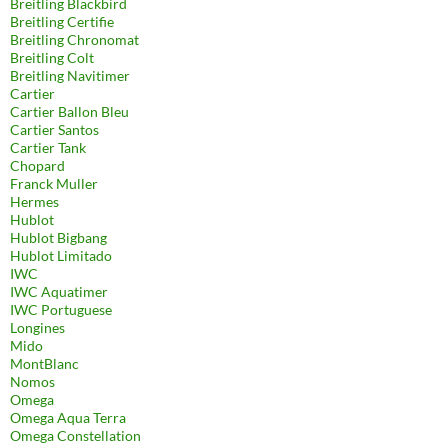
Breitling Blackbird
Breitling Certifie
Breitling Chronomat
Breitling Colt
Breitling Navitimer
Cartier
Cartier Ballon Bleu
Cartier Santos
Cartier Tank
Chopard
Franck Muller
Hermes
Hublot
Hublot Bigbang
Hublot Limitado
IWC
IWC Aquatimer
IWC Portuguese
Longines
Mido
MontBlanc
Nomos
Omega
Omega Aqua Terra
Omega Constellation