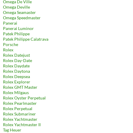
Omega De Ville
Omega Deville
Omega Seamaster
Omega Speedmaster
Panerai
Panerai Luminor
Patek Philippe
Patek Philippe Calatrava
Porsche
Rolex
Rolex Datejust
Rolex Day-Date
Rolex Daydate
Rolex Daytona
Rolex Deepsea
Rolex Explorer
Rolex GMT Master
Rolex Milgaus
Rolex Oyster Perpetual
Rolex Pearlmaster
Rolex Perpetual
Rolex Submariner
Rolex Yachtmaster
Rolex Yachtmaster II
Tag Heuer