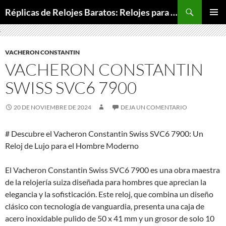
Buscar
Réplicas de Relojes Baratos: Relojes para Todos los Bolsillos, Relojes de Lujo a Precios Bajos
SALTAR
MENÚ
AL
PRINCI
CONTENIDO
VACHERON CONSTANTIN
VACHERON CONSTANTIN
SWISS SVC6 7900
20 DE NOVIEMBRE DE 2024
DEJA UN COMENTARIO
# Descubre el Vacheron Constantin Swiss SVC6 7900: Un
Reloj de Lujo para el Hombre Moderno
El Vacheron Constantin Swiss SVC6 7900 es una obra maestra
de la relojería suiza diseñada para hombres que aprecian la
elegancia y la sofisticación. Este reloj, que combina un diseño
clásico con tecnología de vanguardia, presenta una caja de
acero inoxidable pulido de 50 x 41 mm y un grosor de solo 10