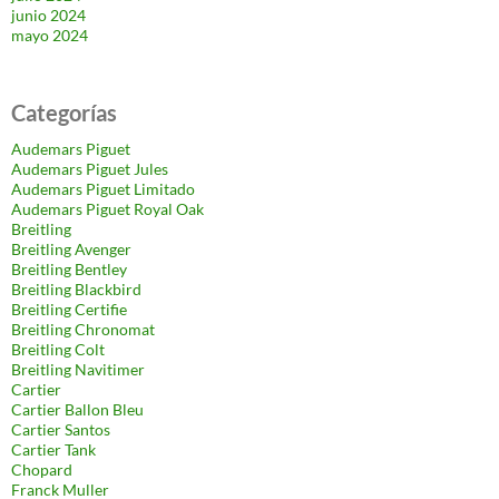
junio 2024
mayo 2024
Categorías
Audemars Piguet
Audemars Piguet Jules
Audemars Piguet Limitado
Audemars Piguet Royal Oak
Breitling
Breitling Avenger
Breitling Bentley
Breitling Blackbird
Breitling Certifie
Breitling Chronomat
Breitling Colt
Breitling Navitimer
Cartier
Cartier Ballon Bleu
Cartier Santos
Cartier Tank
Chopard
Franck Muller