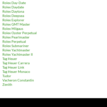
Rolex Day-Date
Rolex Daydate
Rolex Daytona
Rolex Deepsea
Rolex Explorer
Rolex GMT Master
Rolex Milgaus
Rolex Oyster Perpetual
Rolex Pearlmaster
Rolex Perpetual
Rolex Submariner
Rolex Yachtmaster
Rolex Yachtmaster II
Tag Heuer
Tag Heuer Carrera
Tag Heuer Link
Tag Heuer Monaco
Tudor
Vacheron Constantin
Zenith