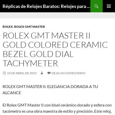
Buscar
Réplicas de Relojes Baratos: Relojes para Todos los Bolsillos, Relojes de Lujo a Precios Bajos
SALTAR
MENÚ
AL
PRINCI
CONTENIDO
ROLEX
,
ROLEX GMT MASTER
ROLEX GMT MASTER II
GOLD COLORED CERAMIC
BEZEL GOLD DIAL
TACHYMETER
10 DE ABRIL DE 2025
DEJA UN COMENTARIO
ROLEX GMT MASTER II: ELEGANCIA DORADA A TU
ALCANCE
El Rolex GMT Master II con bisel cerámico dorado y esfera con
tacómetro es una obra maestra de estilo y precisión. Este reloj,