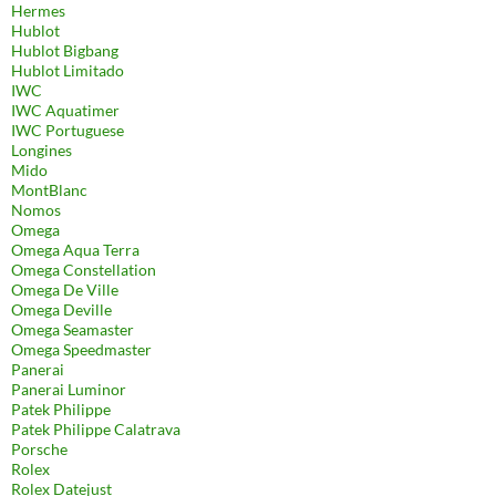
Hermes
Hublot
Hublot Bigbang
Hublot Limitado
IWC
IWC Aquatimer
IWC Portuguese
Longines
Mido
MontBlanc
Nomos
Omega
Omega Aqua Terra
Omega Constellation
Omega De Ville
Omega Deville
Omega Seamaster
Omega Speedmaster
Panerai
Panerai Luminor
Patek Philippe
Patek Philippe Calatrava
Porsche
Rolex
Rolex Datejust