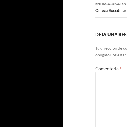
entradas
ENTRADA SIGUIEN
Omega Speedmaste
DEJA UNA RE
Tu dirección de co
obligatorios está
Comentario
*