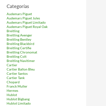
Categorías
Audemars Piguet
Audemars Piguet Jules
Audemars Piguet Limitado
Audemars Piguet Royal Oak
Breitling
Breitling Avenger
Breitling Bentley
Breitling Blackbird
Breitling Certifie
Breitling Chronomat
Breitling Colt
Breitling Navitimer
Cartier
Cartier Ballon Bleu
Cartier Santos
Cartier Tank
Chopard
Franck Muller
Hermes
Hublot
Hublot Bigbang
Hublot Limitado