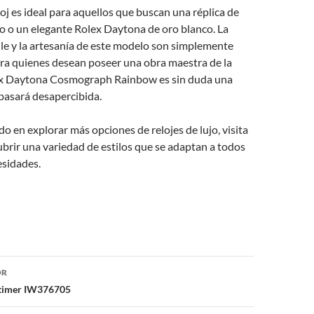
oj es ideal para aquellos que buscan una réplica de
ro o un elegante Rolex Daytona de oro blanco. La
lle y la artesanía de este modelo son simplemente
ara quienes desean poseer una obra maestra de la
olex Daytona Cosmograph Rainbow es sin duda una
pasará desapercibida.
do en explorar más opciones de relojes de lujo, visita
brir una variedad de estilos que se adaptan a todos
esidades.
ón
OR
imer IW376705