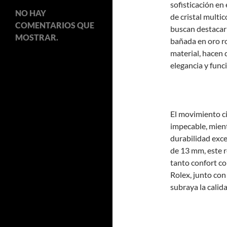
sofisticación en
NO HAY
de cristal multi
COMENTARIOS QUE
buscan destacar 
MOSTRAR.
bañada en oro ro
material, hacen
elegancia y func
El movimiento c
impecable, mient
durabilidad exc
de 13 mm, este r
tanto confort co
Rolex, junto con
subraya la calid