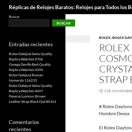
Buscar
Réplicas de Relojes Baratos: Relojes para Todos los Bo
Buscar
BUSCAR
ROLEX
,
ROLEX DA
Entradas recientes
ROLEX
Rolex Datejust Swiss Quality
COSMO
Replica Watches 4706
Omega Deville Best Quality
CRYSTA
Replica Watches 4394
Rolex Datejust Roman
STRAP 
Numerals 116233
Rolex Datejust Swiss Quality
Replica Watches 4697
3 DE NOVIEMBRE
Panerai Luminor Brown
Leather Strap Black Dial 80161
# Rolex Daytona
Hombre Desea
Comentarios
El Rolex Dayton
recientes