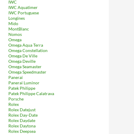
IWC
IWC Aquatimer
IWC Portuguese
Longines
Mido
MontBlanc
Nomos
Omega
Omega Aqua Terra
Omega Constellation
Omega De Ville
Omega Deville
Omega Seamaster
Omega Speedmaster
Panerai
Panerai Luminor
Patek Philippe
Patek Philippe Calatrava
Porsche
Rolex
Rolex Datejust
Rolex Day-Date
Rolex Daydate
Rolex Daytona
Rolex Deepsea