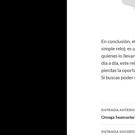
En conclusión, 
simple reloj; es 
quienes lo lleva
día a día, este r
pierdas la oport
Si buscas poder y 
Navegaci
ENTRADA ANTERI
de
Omega Seamaster 
entradas
ENTRADA SIGUIEN