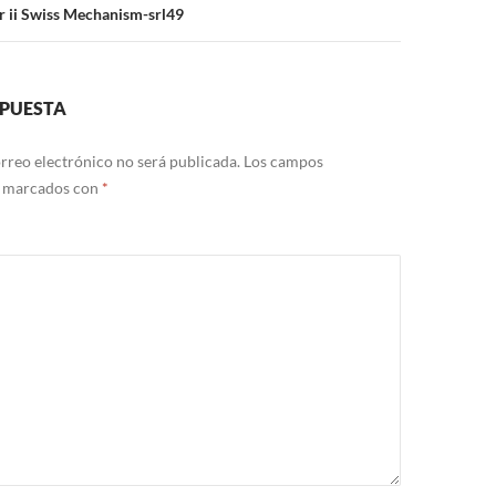
 ii Swiss Mechanism-srl49
SPUESTA
rreo electrónico no será publicada.
Los campos
n marcados con
*