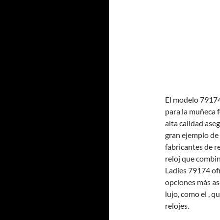
El modelo 79174
para la muñeca 
alta calidad ase
gran ejemplo de
fabricantes de r
reloj que combin
Ladies 79174 ofr
opciones más ase
lujo, como el , 
relojes.