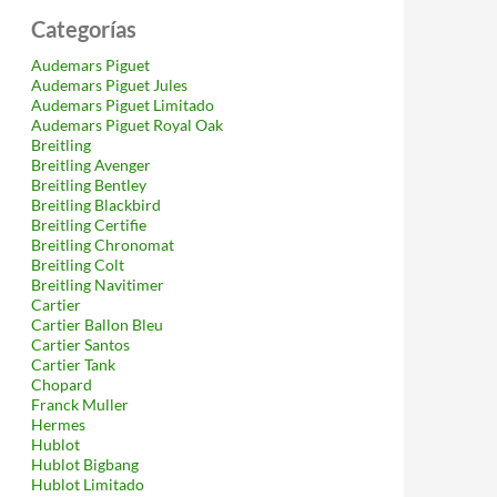
Categorías
Audemars Piguet
Audemars Piguet Jules
Audemars Piguet Limitado
Audemars Piguet Royal Oak
Breitling
Breitling Avenger
Breitling Bentley
Breitling Blackbird
Breitling Certifie
Breitling Chronomat
Breitling Colt
Breitling Navitimer
Cartier
Cartier Ballon Bleu
Cartier Santos
Cartier Tank
Chopard
Franck Muller
Hermes
Hublot
Hublot Bigbang
Hublot Limitado