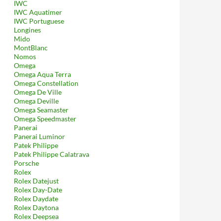
IWC
IWC Aquatimer
IWC Portuguese
Longines
Mido
MontBlanc
Nomos
Omega
Omega Aqua Terra
Omega Constellation
Omega De Ville
Omega Deville
Omega Seamaster
Omega Speedmaster
Panerai
Panerai Luminor
Patek Philippe
Patek Philippe Calatrava
Porsche
Rolex
Rolex Datejust
Rolex Day-Date
Rolex Daydate
Rolex Daytona
Rolex Deepsea