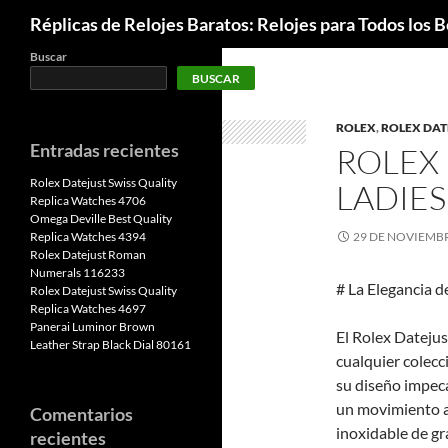
Buscar
Réplicas de Relojes Baratos: Relojes para Todos los Bo
Buscar
BUSCAR
ROLEX
,
ROLEX DAT
Entradas recientes
ROLEX
Rolex Datejust Swiss Quality
LADIES
Replica Watches 4706
Omega Deville Best Quality
Replica Watches 4394
29 DE NOVIEMBR
Rolex Datejust Roman
Numerals 116233
# La Elegancia d
Rolex Datejust Swiss Quality
Replica Watches 4697
Panerai Luminor Brown
El Rolex Datejus
Leather Strap Black Dial 80161
cualquier colecci
su diseño impeca
un movimiento a
Comentarios
inoxidable de gr
recientes