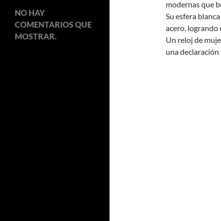
modernas que bus
NO HAY
Su esfera blanca
COMENTARIOS QUE
acero, logrando 
MOSTRAR.
Un reloj de muje
una declaración 