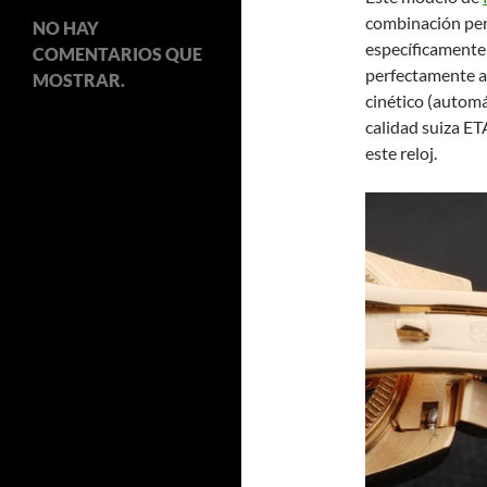
combinación perf
NO HAY
específicamente
COMENTARIOS QUE
perfectamente a
MOSTRAR.
cinético (automá
calidad suiza ET
este reloj.