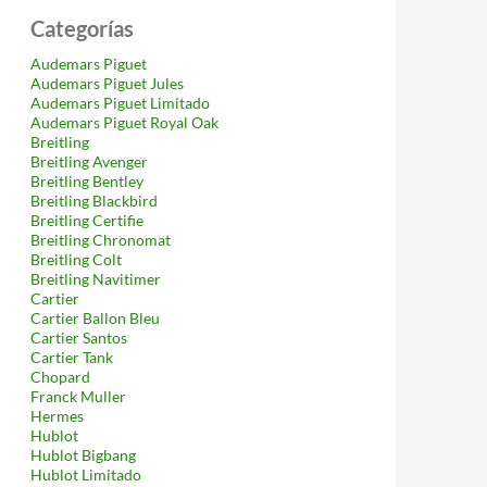
Categorías
Audemars Piguet
Audemars Piguet Jules
Audemars Piguet Limitado
Audemars Piguet Royal Oak
Breitling
Breitling Avenger
Breitling Bentley
Breitling Blackbird
Breitling Certifie
Breitling Chronomat
Breitling Colt
Breitling Navitimer
Cartier
Cartier Ballon Bleu
Cartier Santos
Cartier Tank
Chopard
Franck Muller
Hermes
Hublot
Hublot Bigbang
Hublot Limitado