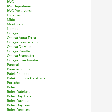
IWC
IWC Aquatimer
IWC Portuguese
Longines
Mido
MontBlanc
Nomos
Omega
Omega Aqua Terra
Omega Constellation
Omega De Ville
Omega Deville
Omega Seamaster
Omega Speedmaster
Panerai
Panerai Luminor
Patek Philippe
Patek Philippe Calatrava
Porsche
Rolex
Rolex Datejust
Rolex Day-Date
Rolex Daydate
Rolex Daytona
Rolex Deepsea