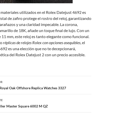
s materiales utilizados en el Rolex Datejust 4692 es
ristal de zafiro protege el rostro del reloj, garantizando
s arañazos y una claridad impecable. La corona,
marillo de 18K, añade un toque final de lujo. Con un
e 11 mm, este reloj es tanto elegante como funcional.
do
réplicas de relojes Rolex con opciones asequibles
, el
692 es una elección que no te decepcionará,
tética del Rolex Datejust 2 con un precio accesible.
ón
OR
Royal Oak Offshore Replica Watches 3327
TE
ler Master Square 6002 M QZ