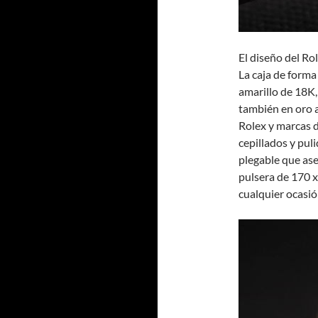
El diseño del R
La caja de forma
amarillo de 18K, 
también en oro 
Rolex y marcas d
cepillados y puli
plegable que as
pulsera de 170 x
cualquier ocasió