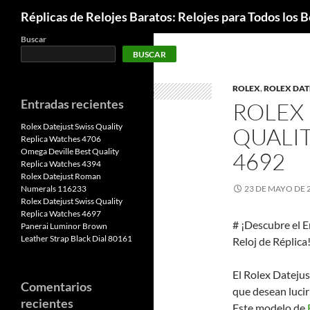
Buscar
Réplicas de Relojes Baratos: Relojes para Todos los Bo
Buscar
BUSCAR
ROLEX
,
ROLEX DAT
Entradas recientes
ROLEX 
Rolex Datejust Swiss Quality
QUALI
Replica Watches 4706
Omega Deville Best Quality
4692
Replica Watches 4394
Rolex Datejust Roman
Numerals 116233
23 DE MAYO DE 
Rolex Datejust Swiss Quality
Replica Watches 4697
# ¡Descubre el E
Panerai Luminor Brown
Leather Strap Black Dial 80161
Reloj de Réplica
El Rolex Datejus
Comentarios
que desean lucir
recientes
Este modelo de