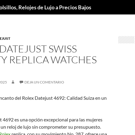
lsillos, Relojes de Lujo a Precios Bajos
EJUST
DATEJUST SWISS
TY REPLICA WATCHES
2025
DEJA UN COMENTARIO
ncanto del Rolex Datejust 4692: Calidad Suiza en un
!
t 4692 es una opción excepcional para las mujeres
 un reloj de lujo sin comprometer su presupuesto.
Rolex
replica, con su movimiento No. 287, ofrece una