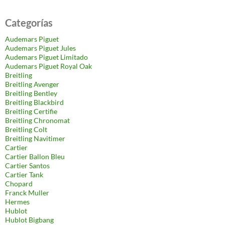
Categorías
Audemars Piguet
Audemars Piguet Jules
Audemars Piguet Limitado
Audemars Piguet Royal Oak
Breitling
Breitling Avenger
Breitling Bentley
Breitling Blackbird
Breitling Certifie
Breitling Chronomat
Breitling Colt
Breitling Navitimer
Cartier
Cartier Ballon Bleu
Cartier Santos
Cartier Tank
Chopard
Franck Muller
Hermes
Hublot
Hublot Bigbang