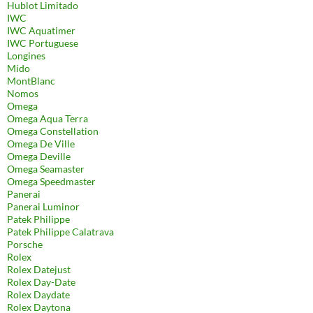
Hublot Limitado
IWC
IWC Aquatimer
IWC Portuguese
Longines
Mido
MontBlanc
Nomos
Omega
Omega Aqua Terra
Omega Constellation
Omega De Ville
Omega Deville
Omega Seamaster
Omega Speedmaster
Panerai
Panerai Luminor
Patek Philippe
Patek Philippe Calatrava
Porsche
Rolex
Rolex Datejust
Rolex Day-Date
Rolex Daydate
Rolex Daytona