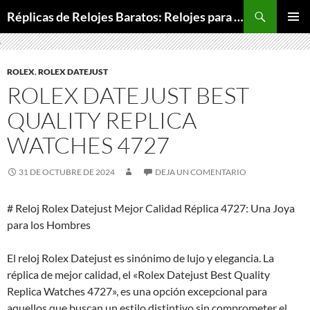
Buscar
Réplicas de Relojes Baratos: Relojes para Todos los Bolsillos, Relojes de Lujo a Precios Bajos
SALTAR
MENÚ
AL
PRINCI
CONTENIDO
ROLEX
,
ROLEX DATEJUST
ROLEX DATEJUST BEST
QUALITY REPLICA
WATCHES 4727
31 DE OCTUBRE DE 2024
DEJA UN COMENTARIO
# Reloj Rolex Datejust Mejor Calidad Réplica 4727: Una Joya
para los Hombres
El reloj Rolex Datejust es sinónimo de lujo y elegancia. La
réplica de mejor calidad, el «Rolex Datejust Best Quality
Replica Watches 4727», es una opción excepcional para
aquellos que buscan un estilo distintivo sin comprometer el