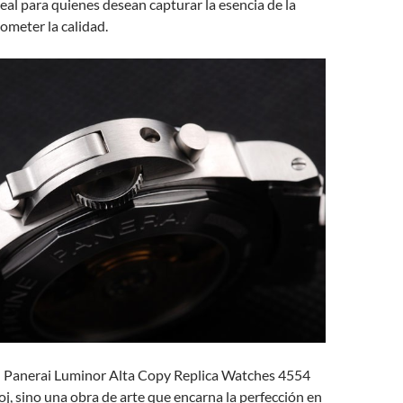
deal para quienes desean capturar la esencia de la
ometer la calidad.
el Panerai Luminor Alta Copy Replica Watches 4554
loj, sino una obra de arte que encarna la perfección en