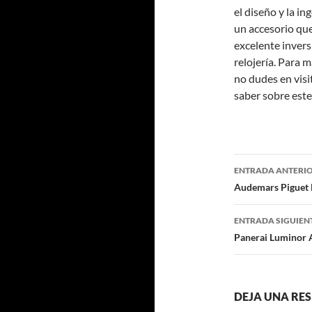
el diseño y la i
un accesorio que 
excelente invers
relojería. Para 
no dudes en visi
saber sobre este
Navegaci
ENTRADA ANTERI
de
Audemars Piguet 
entradas
ENTRADA SIGUIEN
Panerai Luminor 
DEJA UNA RE