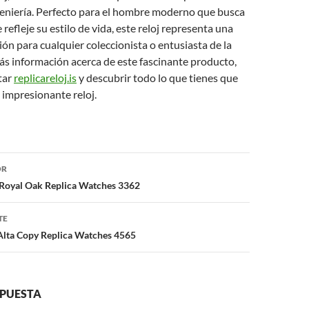
ngeniería. Perfecto para el hombre moderno que busca
refleje su estilo de vida, este reloj representa una
ión para cualquier coleccionista o entusiasta de la
más información acerca de este fascinante producto,
tar
replicareloj.is
y descubrir todo lo que tienes que
 impresionante reloj.
ón
OR
Royal Oak Replica Watches 3362
TE
Alta Copy Replica Watches 4565
SPUESTA