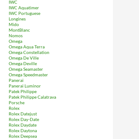
IWC
IWC Aquatimer
IWC Portuguese
Longines
Mido
MontBlanc
Nomos
Omega
Omega Aqua Terra
Omega Constellation
Omega De Ville
Omega Deville
Omega Seamaster
Omega Speedmaster
Panerai
Panerai Luminor
Patek Philippe
Patek Philippe Calatrava
Porsche
Rolex
Rolex Datejust
Rolex Day-Date
Rolex Daydate
Rolex Daytona
Rolex Deepsea