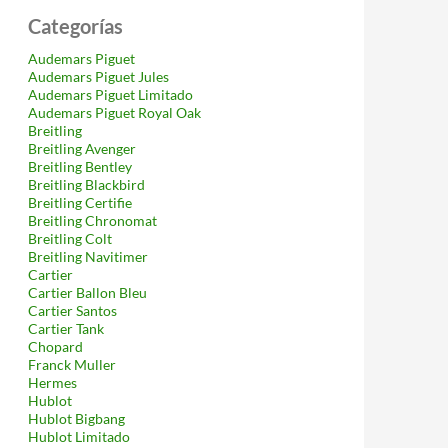
Categorías
Audemars Piguet
Audemars Piguet Jules
Audemars Piguet Limitado
Audemars Piguet Royal Oak
Breitling
Breitling Avenger
Breitling Bentley
Breitling Blackbird
Breitling Certifie
Breitling Chronomat
Breitling Colt
Breitling Navitimer
Cartier
Cartier Ballon Bleu
Cartier Santos
Cartier Tank
Chopard
Franck Muller
Hermes
Hublot
Hublot Bigbang
Hublot Limitado