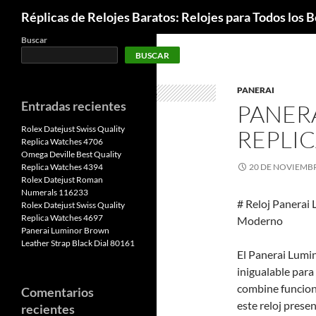
Buscar
Réplicas de Relojes Baratos: Relojes para Todos los Bo
Buscar
BUSCAR
PANERAI
Entradas recientes
PANER
Rolex Datejust Swiss Quality
REPLIC
Replica Watches 4706
Omega Deville Best Quality
Replica Watches 4394
20 DE NOVIEMBR
Rolex Datejust Roman
Numerals 116233
# Reloj Panerai 
Rolex Datejust Swiss Quality
Replica Watches 4697
Moderno
Panerai Luminor Brown
Leather Strap Black Dial 80161
El Panerai Lumi
inigualable para
combine funciona
Comentarios
este reloj prese
recientes