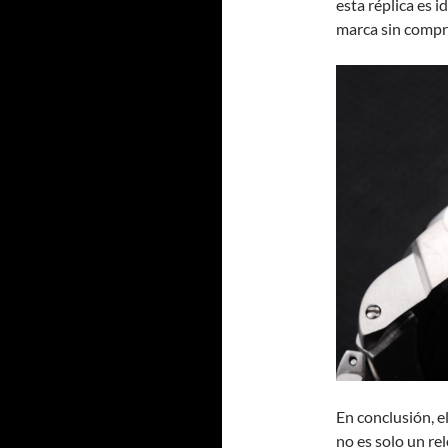
esta réplica es i
marca sin compr
En conclusión, 
no es solo un re