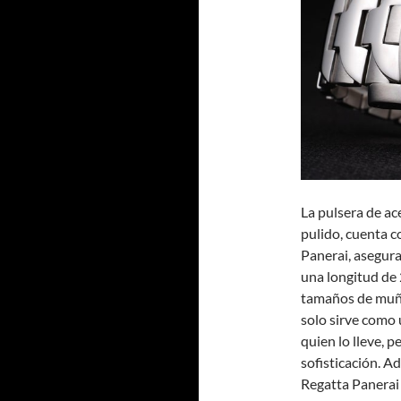
La pulsera de ac
pulido, cuenta c
Panerai, asegur
una longitud de 
tamaños de muñec
solo sirve como 
quien lo lleve, p
sofisticación. 
Regatta Panerai