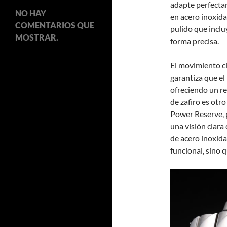
adapte perfectam
NO HAY
en acero inoxida
COMENTARIOS QUE
pulido que inclu
MOSTRAR.
forma precisa.
El movimiento ci
garantiza que el
ofreciendo un re
de zafiro es otr
Power Reserve, 
una visión clara 
de acero inoxida
funcional, sino 