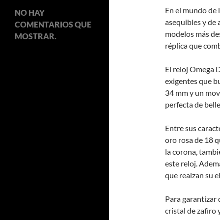
En el mundo de l
NO HAY
asequibles y de 
COMENTARIOS QUE
modelos más des
MOSTRAR.
réplica que comb
El reloj Omega 
exigentes que bu
34 mm y un movim
perfecta de bell
Entre sus caract
oro rosa de 18 qu
la corona, tambi
este reloj. Adem
que realzan su e
Para garantizar 
cristal de zafir