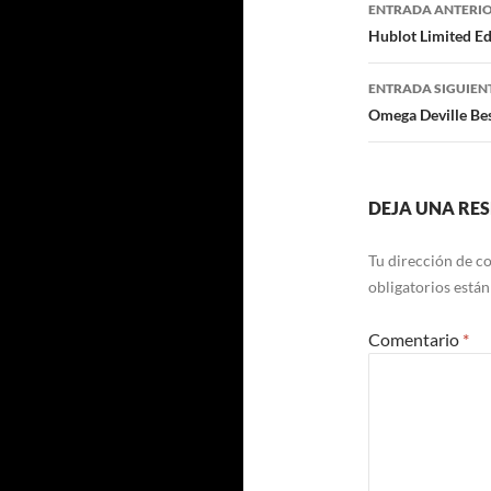
Navegaci
ENTRADA ANTERI
de
Hublot Limited Ed
entradas
ENTRADA SIGUIEN
Omega Deville Be
DEJA UNA RE
Tu dirección de co
obligatorios está
Comentario
*