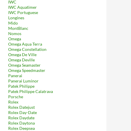
IWC
IWC Aquatimer
IWC Portuguese
Longines
Mido
MontBlanc
Nomos
Omega
Omega Aqua Terra
Omega Constellation
Omega De Ville
Omega Deville
Omega Seamaster
Omega Speedmaster
Panerai
Panerai Luminor
Patek Philippe
Patek Philippe Calatrava
Porsche
Rolex
Rolex Datejust
Rolex Day-Date
Rolex Daydate
Rolex Daytona
Rolex Deepsea