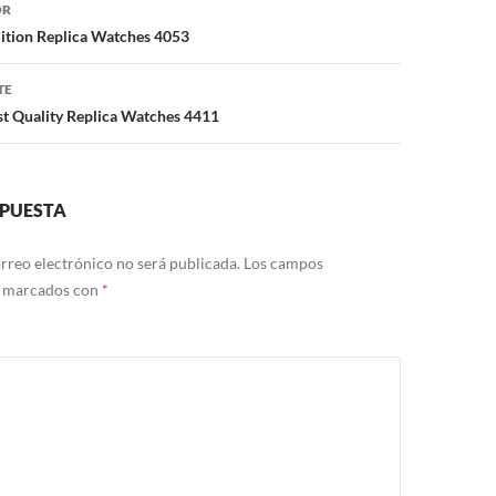
ón
OR
ition Replica Watches 4053
TE
st Quality Replica Watches 4411
SPUESTA
rreo electrónico no será publicada.
Los campos
n marcados con
*