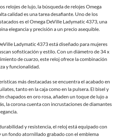
os relojes de lujo, la búsqueda de relojes Omega
alta calidad es una tarea desafiante. Uno de los
tacados es el Omega DeVille Ladymatic 4373, una
ina elegancia y precisión a un precio asequible.
DeVille Ladymatic 4373 está diseñado para mujeres
scan sofisticación y estilo. Con un diámetro de 34 x
iento de cuarzo, este reloj ofrece la combinación
eza y funcionalidad.
erísticas más destacadas se encuentra el acabado en
ilates, tanto en la caja como en la pulsera. El bisel y
én chapados en oro rosa, añaden un toque de lujo a
ás, la corona cuenta con incrustaciones de diamantes
legancia.
durabilidad y resistencia, el reloj está equipado con
o y un fondo atornillado grabado con el emblema