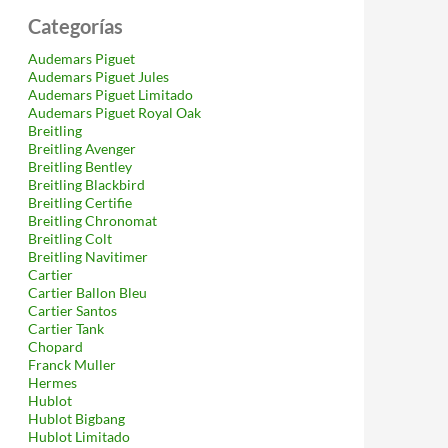
Categorías
Audemars Piguet
Audemars Piguet Jules
Audemars Piguet Limitado
Audemars Piguet Royal Oak
Breitling
Breitling Avenger
Breitling Bentley
Breitling Blackbird
Breitling Certifie
Breitling Chronomat
Breitling Colt
Breitling Navitimer
Cartier
Cartier Ballon Bleu
Cartier Santos
Cartier Tank
Chopard
Franck Muller
Hermes
Hublot
Hublot Bigbang
Hublot Limitado