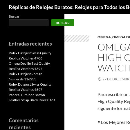
Buscar
Réplicas de Relojes Baratos: Relojes para Todos los Bo
Buscar
BUSCAR
OMEGA
,
OMEGA DE
Entradas recientes
OMEGA
Rolex Datejust Swiss Quality
HIGH Q
Replica Watches 4706
Omega Deville Best Quality
WATCH
Replica Watches 4394
Rolex Datejust Roman
Numerals 116233
27 DE DICIEMBR
Rolex Datejust Swiss Quality
Replica Watches 4697
Para escribir un
Panerai Luminor Brown
Leather Strap Black Dial 80161
High Quality Re
siguiente format
Comentarios
# Los Mejores R
recientes