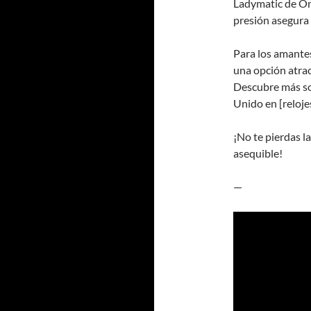
Ladymatic de Om
presión asegura
Para los amantes
una opción atrac
Descubre más so
Unido en [reloje
¡No te pierdas la
asequible!
—