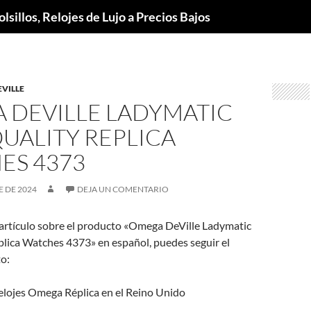
lsillos, Relojes de Lujo a Precios Bajos
VILLE
 DEVILLE LADYMATIC
UALITY REPLICA
ES 4373
E DE 2024
DEJA UN COMENTARIO
 artículo sobre el producto «Omega DeVille Ladymatic
plica Watches 4373» en español, puedes seguir el
o:
elojes Omega Réplica en el Reino Unido