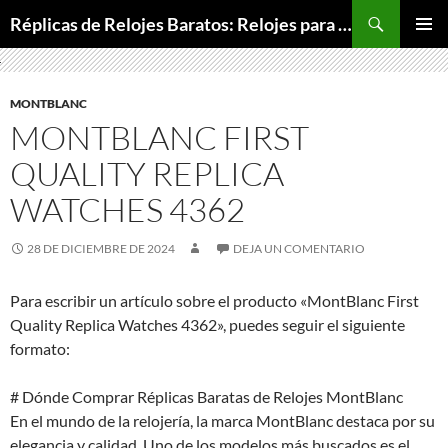
Buscar
Réplicas de Relojes Baratos: Relojes para Todos los Bolsillos, Relojes de Lujo a Precios Bajos
SALTAR
MENÚ
AL
PRINCI
CONTENIDO
MONTBLANC
MONTBLANC FIRST
QUALITY REPLICA
WATCHES 4362
28 DE DICIEMBRE DE 2024
DEJA UN COMENTARIO
Para escribir un artículo sobre el producto «MontBlanc First
Quality Replica Watches 4362», puedes seguir el siguiente
formato:
# Dónde Comprar Réplicas Baratas de Relojes MontBlanc
En el mundo de la relojería, la marca MontBlanc destaca por su
elegancia y calidad. Uno de los modelos más buscados es el