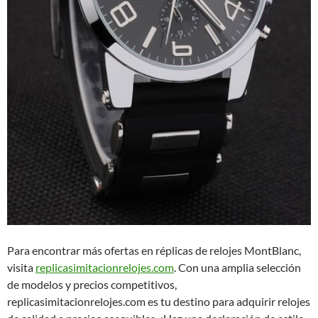
Para encontrar más ofertas en réplicas de relojes MontBlanc,
visita
replicasimitacionrelojes.com
. Con una amplia selección
de modelos y precios competitivos,
replicasimitacionrelojes.com es tu destino para adquirir relojes