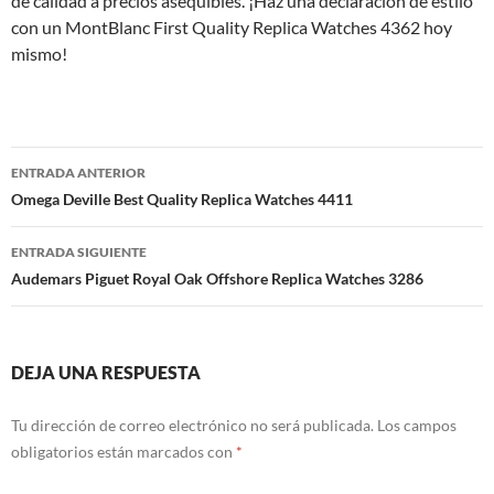
de calidad a precios asequibles. ¡Haz una declaración de estilo
con un MontBlanc First Quality Replica Watches 4362 hoy
mismo!
Navegación
ENTRADA ANTERIOR
de
Omega Deville Best Quality Replica Watches 4411
entradas
ENTRADA SIGUIENTE
Audemars Piguet Royal Oak Offshore Replica Watches 3286
DEJA UNA RESPUESTA
Tu dirección de correo electrónico no será publicada.
Los campos
obligatorios están marcados con
*