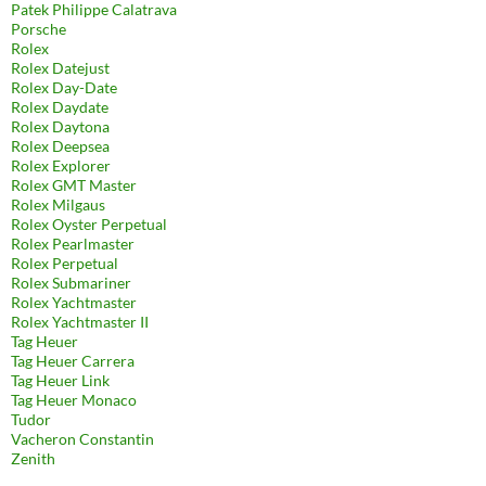
Patek Philippe Calatrava
Porsche
Rolex
Rolex Datejust
Rolex Day-Date
Rolex Daydate
Rolex Daytona
Rolex Deepsea
Rolex Explorer
Rolex GMT Master
Rolex Milgaus
Rolex Oyster Perpetual
Rolex Pearlmaster
Rolex Perpetual
Rolex Submariner
Rolex Yachtmaster
Rolex Yachtmaster II
Tag Heuer
Tag Heuer Carrera
Tag Heuer Link
Tag Heuer Monaco
Tudor
Vacheron Constantin
Zenith