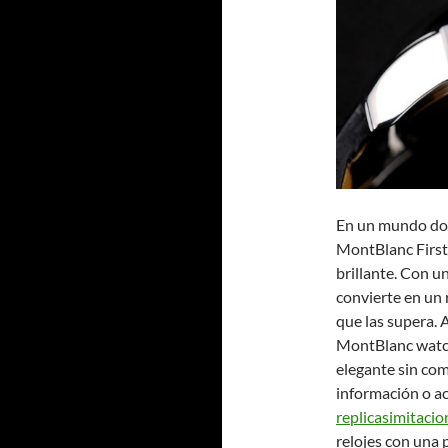
En un mundo dond
MontBlanc First
brillante. Con un
convierte en un 
que las supera.
MontBlanc watch 
elegante sin co
información o acc
replicasimitacio
relojes con una 