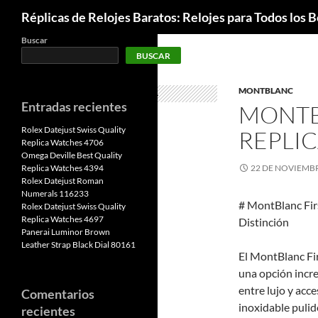
Buscar
Réplicas de Relojes Baratos: Relojes para Todos los Bo
Buscar
BUSCAR
MONTBLANC
Entradas recientes
MONTB
Rolex Datejust Swiss Quality
REPLIC
Replica Watches 4706
Omega Deville Best Quality
Replica Watches 4394
22 DE NOVIEMBR
Rolex Datejust Roman
Numerals 116233
# MontBlanc Firs
Rolex Datejust Swiss Quality
Replica Watches 4697
Distinción
Panerai Luminor Brown
Leather Strap Black Dial 80161
El MontBlanc Fi
una opción incre
entre lujo y acc
Comentarios
inoxidable pulido
recientes