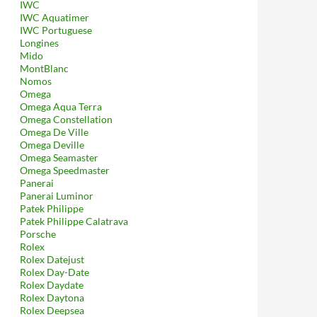
IWC
IWC Aquatimer
IWC Portuguese
Longines
Mido
MontBlanc
Nomos
Omega
Omega Aqua Terra
Omega Constellation
Omega De Ville
Omega Deville
Omega Seamaster
Omega Speedmaster
Panerai
Panerai Luminor
Patek Philippe
Patek Philippe Calatrava
Porsche
Rolex
Rolex Datejust
Rolex Day-Date
Rolex Daydate
Rolex Daytona
Rolex Deepsea