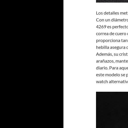
Los detalles met
Con un diámetro 
4269 es perfecto
correa de cuero 
proporciona tant
hebilla asegura 
Además, su crista
arañazos, mante
diario. Para aqu
este modelo se 
watch alternativ