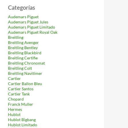
Categorías
Audemars Piguet
Audemars Piguet Jules
Audemars Piguet Limitado
Audemars Piguet Royal Oak
Breitling
Breitling Avenger
Breitling Bentley
Breitling Blackbird
Breitling Certifie
Breitling Chronomat
Breitling Colt
Breitling Navitimer
Cartier
Cartier Ballon Bleu
Cartier Santos
Cartier Tank
Chopard
Franck Muller
Hermes
Hublot
Hublot Bigbang
Hublot Limitado