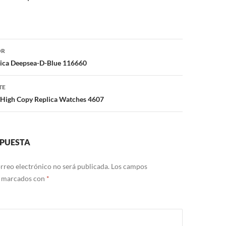
ón
OR
ica Deepsea-D-Blue 116660
TE
 High Copy Replica Watches 4607
SPUESTA
rreo electrónico no será publicada.
Los campos
n marcados con
*