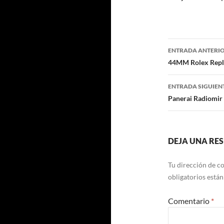
Navegaci
ENTRADA ANTERI
de
44MM Rolex Repl
entradas
ENTRADA SIGUIEN
Panerai Radiomir
DEJA UNA RE
Tu dirección de co
obligatorios está
Comentario
*