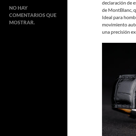
declaración de e
NO HAY
de MontBlanc, qu
COMENTARIOS QUE
Ideal para hombr
MOSTRAR.
movimiento auto
una precisión ex