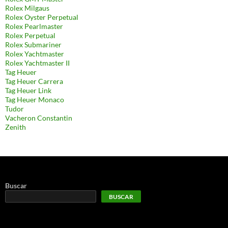
Rolex Milgaus
Rolex Oyster Perpetual
Rolex Pearlmaster
Rolex Perpetual
Rolex Submariner
Rolex Yachtmaster
Rolex Yachtmaster II
Tag Heuer
Tag Heuer Carrera
Tag Heuer Link
Tag Heuer Monaco
Tudor
Vacheron Constantin
Zenith
Buscar
BUSCAR