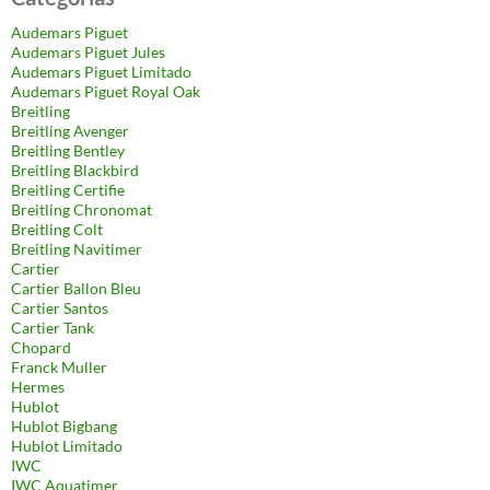
Audemars Piguet
Audemars Piguet Jules
Audemars Piguet Limitado
Audemars Piguet Royal Oak
Breitling
Breitling Avenger
Breitling Bentley
Breitling Blackbird
Breitling Certifie
Breitling Chronomat
Breitling Colt
Breitling Navitimer
Cartier
Cartier Ballon Bleu
Cartier Santos
Cartier Tank
Chopard
Franck Muller
Hermes
Hublot
Hublot Bigbang
Hublot Limitado
IWC
IWC Aquatimer