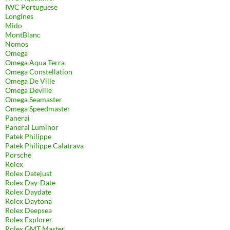
IWC Portuguese
Longines
Mido
MontBlanc
Nomos
Omega
Omega Aqua Terra
Omega Constellation
Omega De Ville
Omega Deville
Omega Seamaster
Omega Speedmaster
Panerai
Panerai Luminor
Patek Philippe
Patek Philippe Calatrava
Porsche
Rolex
Rolex Datejust
Rolex Day-Date
Rolex Daydate
Rolex Daytona
Rolex Deepsea
Rolex Explorer
Rolex GMT Master