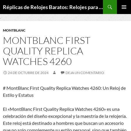
Buscar
Réplicas de Relojes Baratos: Relojes para Todos los Bolsillos, Relojes de Lujo a Precios Bajos
SALTAR
MENÚ
AL
PRINCI
CONTENIDO
MONTBLANC
MONTBLANC FIRST
QUALITY REPLICA
WATCHES 4260
24 DE OCTUBRE DE 2024
DEJA UN COMENTARIO
# MontBlanc First Quality Replica Watches 4260: Un Reloj de
Estilo y Estatus
El «MontBlanc First Quality Replica Watches 4260» es una
celebración del diseño excepcional y la maestría de la relojería.
Este reloj está destinado a hombres que buscan un accesorio
que no solo complemente su estilo personal, sino que también