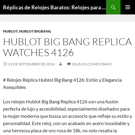
Buscar
Réplicas de Relojes Baratos: Relojes para Todos los Bolsillos, Relojes de Lujo a Precios Bajos
SALTAR
MENÚ
AL
PRINCI
CONTENIDO
HUBLOT
,
HUBLOT BIGBANG
HUBLOT BIG BANG REPLICA
WATCHES 4126
22 DE SEPTIEMBRE DE 2024
DEJA UN COMENTARIO
# Relojes Réplica Hublot Big Bang 4126: Estilo y Elegancia
Asequibles
Los relojes Hublot Big Bang Replica 4126 son una fusión
perfecta de lujo y accesibilidad, especialmente diseñados para
la mujer moderna que busca un accesorio que refleje su estilo y
personalidad. Este reloj, con un acabado en acero inoxidable y
una hermosa placa de oro rosa de 18k, no solo resalta la