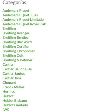
Categorías
Audemars Piguet
Audemars Piguet Jules
Audemars Piguet Limitado
Audemars Piguet Royal Oak
Breitling
Breitling Avenger
Breitling Bentley
Breitling Blackbird
Breitling Certifie
Breitling Chronomat
Breitling Colt
Breitling Navitimer
Cartier
Cartier Ballon Bleu
Cartier Santos
Cartier Tank
Chopard
Franck Muller
Hermes
Hublot
Hublot Bigbang
Hublot Limitado
IWC