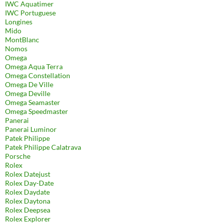
IWC Aquatimer
IWC Portuguese
Longines
Mido
MontBlanc
Nomos
Omega
Omega Aqua Terra
Omega Constellation
Omega De Ville
Omega Deville
Omega Seamaster
Omega Speedmaster
Panerai
Panerai Luminor
Patek Philippe
Patek Philippe Calatrava
Porsche
Rolex
Rolex Datejust
Rolex Day-Date
Rolex Daydate
Rolex Daytona
Rolex Deepsea
Rolex Explorer