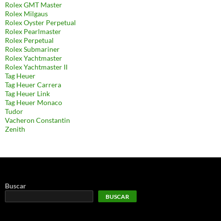
Rolex GMT Master
Rolex Milgaus
Rolex Oyster Perpetual
Rolex Pearlmaster
Rolex Perpetual
Rolex Submariner
Rolex Yachtmaster
Rolex Yachtmaster II
Tag Heuer
Tag Heuer Carrera
Tag Heuer Link
Tag Heuer Monaco
Tudor
Vacheron Constantin
Zenith
Buscar
BUSCAR