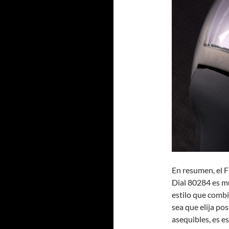
En resumen, el 
Dial 80284 es mu
estilo que combi
sea que elija po
asequibles, es e