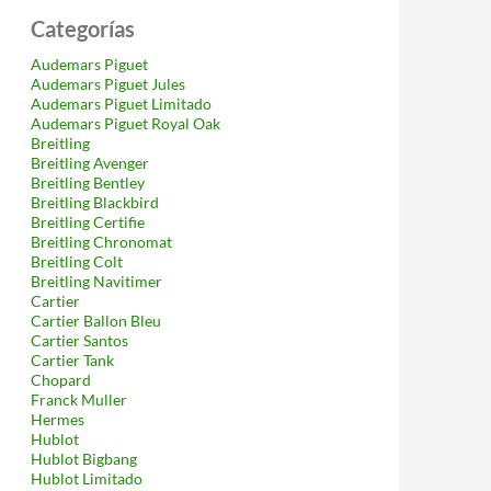
Categorías
Audemars Piguet
Audemars Piguet Jules
Audemars Piguet Limitado
Audemars Piguet Royal Oak
Breitling
Breitling Avenger
Breitling Bentley
Breitling Blackbird
Breitling Certifie
Breitling Chronomat
Breitling Colt
Breitling Navitimer
Cartier
Cartier Ballon Bleu
Cartier Santos
Cartier Tank
Chopard
Franck Muller
Hermes
Hublot
Hublot Bigbang
Hublot Limitado