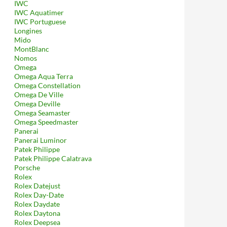
IWC
IWC Aquatimer
IWC Portuguese
Longines
Mido
MontBlanc
Nomos
Omega
Omega Aqua Terra
Omega Constellation
Omega De Ville
Omega Deville
Omega Seamaster
Omega Speedmaster
Panerai
Panerai Luminor
Patek Philippe
Patek Philippe Calatrava
Porsche
Rolex
Rolex Datejust
Rolex Day-Date
Rolex Daydate
Rolex Daytona
Rolex Deepsea