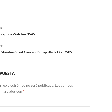
ón
OR
ng Replica Watches 3545
TE
 Stainless Steel Case and Strap Black Dial 7909
SPUESTA
rreo electrónico no será publicada.
Los campos
n marcados con
*