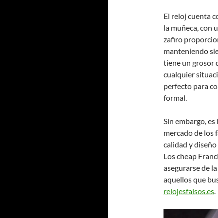
El reloj cuenta
la muñeca, con u
zafiro proporcio
manteniendo siem
tiene un grosor
cualquier situaci
perfecto para co
formal.
Sin embargo, es 
mercado de los 
calidad y diseño
Los cheap Franck
asegurarse de la
aquellos que bus
relojesfalsos.es
.