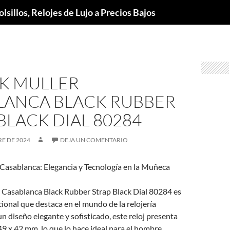
lsillos, Relojes de Lujo a Precios Bajos
K MULLER
LANCA BLACK RUBBER
BLACK DIAL 80284
E DE 2024
DEJA UN COMENTARIO
 Casablanca: Elegancia y Tecnología en la Muñeca
r Casablanca Black Rubber Strap Black Dial 80284 es
ional que destaca en el mundo de la relojería
n diseño elegante y sofisticado, este reloj presenta
9 x 42 mm, lo que lo hace ideal para el hombre