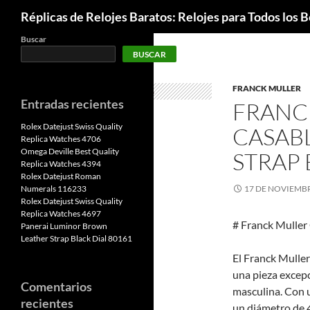
Buscar
Réplicas de Relojes Baratos: Relojes para Todos los Bo
Buscar
BUSCAR
FRANCK MULLER
Entradas recientes
FRANC
Rolex Datejust Swiss Quality
CASAB
Replica Watches 4706
Omega Deville Best Quality
STRAP 
Replica Watches 4394
Rolex Datejust Roman
Numerals 116233
17 DE NOVIEMBR
Rolex Datejust Swiss Quality
Replica Watches 4697
# Franck Muller
Panerai Luminor Brown
Leather Strap Black Dial 80161
El Franck Mulle
una pieza excepc
Comentarios
masculina. Con u
recientes
un diámetro de 4