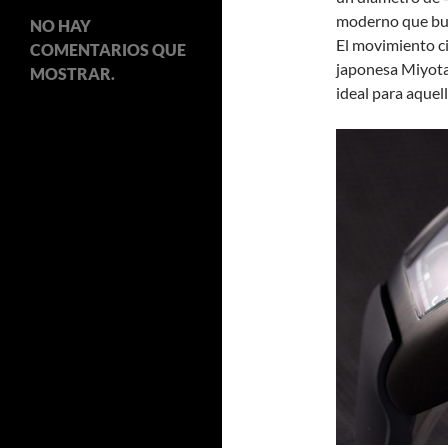
moderno que bus
NO HAY
El movimiento ci
COMENTARIOS QUE
japonesa Miyota
MOSTRAR.
ideal para aquell