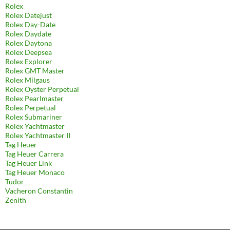
Rolex
Rolex Datejust
Rolex Day-Date
Rolex Daydate
Rolex Daytona
Rolex Deepsea
Rolex Explorer
Rolex GMT Master
Rolex Milgaus
Rolex Oyster Perpetual
Rolex Pearlmaster
Rolex Perpetual
Rolex Submariner
Rolex Yachtmaster
Rolex Yachtmaster II
Tag Heuer
Tag Heuer Carrera
Tag Heuer Link
Tag Heuer Monaco
Tudor
Vacheron Constantin
Zenith