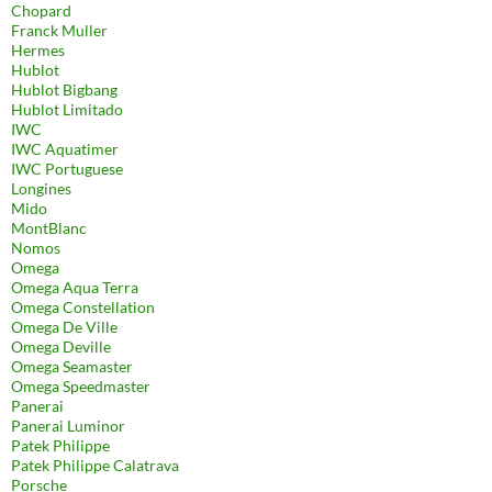
Chopard
Franck Muller
Hermes
Hublot
Hublot Bigbang
Hublot Limitado
IWC
IWC Aquatimer
IWC Portuguese
Longines
Mido
MontBlanc
Nomos
Omega
Omega Aqua Terra
Omega Constellation
Omega De Ville
Omega Deville
Omega Seamaster
Omega Speedmaster
Panerai
Panerai Luminor
Patek Philippe
Patek Philippe Calatrava
Porsche