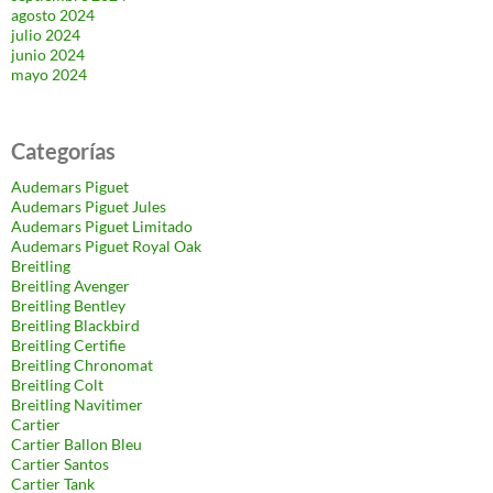
agosto 2024
julio 2024
junio 2024
mayo 2024
Categorías
Audemars Piguet
Audemars Piguet Jules
Audemars Piguet Limitado
Audemars Piguet Royal Oak
Breitling
Breitling Avenger
Breitling Bentley
Breitling Blackbird
Breitling Certifie
Breitling Chronomat
Breitling Colt
Breitling Navitimer
Cartier
Cartier Ballon Bleu
Cartier Santos
Cartier Tank