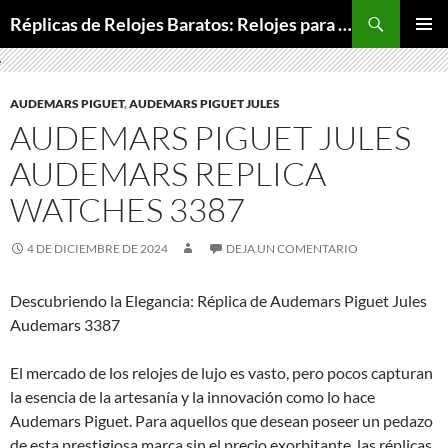
Buscar
Réplicas de Relojes Baratos: Relojes para Todos los Bolsillos, Relojes de Lujo a Precios Bajos
SALTAR
MENÚ
AL
PRINCI
CONTENIDO
AUDEMARS PIGUET
,
AUDEMARS PIGUET JULES
AUDEMARS PIGUET JULES
AUDEMARS REPLICA
WATCHES 3387
4 DE DICIEMBRE DE 2024
DEJA UN COMENTARIO
Descubriendo la Elegancia: Réplica de Audemars Piguet Jules
Audemars 3387
El mercado de los relojes de lujo es vasto, pero pocos capturan
la esencia de la artesanía y la innovación como lo hace
Audemars Piguet. Para aquellos que desean poseer un pedazo
de esta prestigiosa marca sin el precio exorbitante, las réplicas