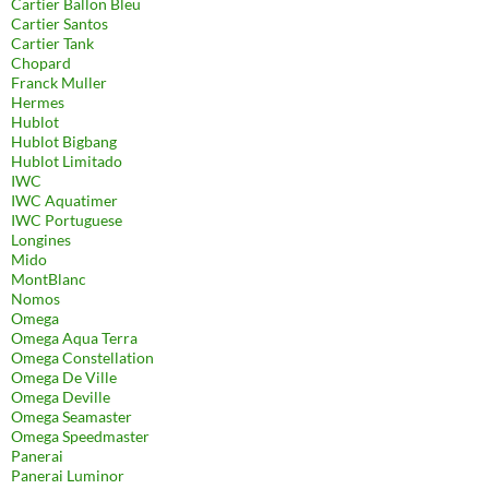
Cartier Ballon Bleu
Cartier Santos
Cartier Tank
Chopard
Franck Muller
Hermes
Hublot
Hublot Bigbang
Hublot Limitado
IWC
IWC Aquatimer
IWC Portuguese
Longines
Mido
MontBlanc
Nomos
Omega
Omega Aqua Terra
Omega Constellation
Omega De Ville
Omega Deville
Omega Seamaster
Omega Speedmaster
Panerai
Panerai Luminor