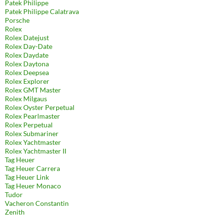
Patek Philippe
Patek Philippe Calatrava
Porsche
Rolex
Rolex Datejust
Rolex Day-Date
Rolex Daydate
Rolex Daytona
Rolex Deepsea
Rolex Explorer
Rolex GMT Master
Rolex Milgaus
Rolex Oyster Perpetual
Rolex Pearlmaster
Rolex Perpetual
Rolex Submariner
Rolex Yachtmaster
Rolex Yachtmaster II
Tag Heuer
Tag Heuer Carrera
Tag Heuer Link
Tag Heuer Monaco
Tudor
Vacheron Constantin
Zenith