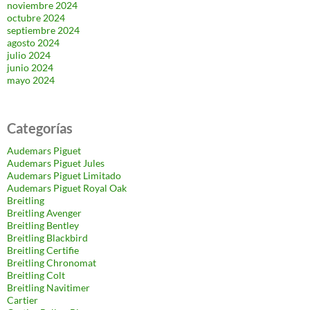
noviembre 2024
octubre 2024
septiembre 2024
agosto 2024
julio 2024
junio 2024
mayo 2024
Categorías
Audemars Piguet
Audemars Piguet Jules
Audemars Piguet Limitado
Audemars Piguet Royal Oak
Breitling
Breitling Avenger
Breitling Bentley
Breitling Blackbird
Breitling Certifie
Breitling Chronomat
Breitling Colt
Breitling Navitimer
Cartier