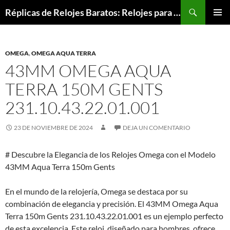
Buscar
Réplicas de Relojes Baratos: Relojes para Todos los Bolsillos, Relojes de Lujo a Precios Bajos
SALTAR
MENÚ
AL
PRINCI
CONTENIDO
OMEGA
,
OMEGA AQUA TERRA
43MM OMEGA AQUA
TERRA 150M GENTS
231.10.43.22.01.001
23 DE NOVIEMBRE DE 2024
DEJA UN COMENTARIO
# Descubre la Elegancia de los Relojes Omega con el Modelo
43MM Aqua Terra 150m Gents
En el mundo de la relojería, Omega se destaca por su
combinación de elegancia y precisión. El 43MM Omega Aqua
Terra 150m Gents 231.10.43.22.01.001 es un ejemplo perfecto
de esta excelencia. Este reloj, diseñado para hombres, ofrece